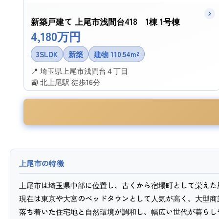
新築戸建て 上尾市浅間台418 1棟 1号棟
4,180万円
3SLDK
新築
建物 110.54m²
📍 埼玉県上尾市浅間台４丁目
🚉 北上尾駅 徒歩16分
✉ この物件に問い合わせる
上尾市の特徴
上尾市は埼玉県中部に位置し、古くから宿場町として栄えた
現在は東京や大宮のベッドタウンとして人気が高く、大型商
落ち着いた住宅地と自然環境が調和し、幅広い世代が暮らし