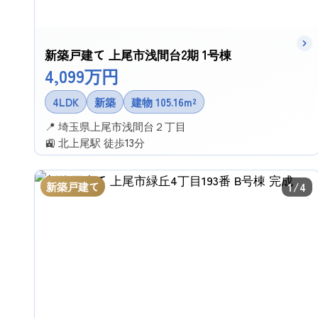
新築戸建て 上尾市浅間台2期 1号棟
4,099万円
4LDK
新築
建物 105.16m²
📍 埼玉県上尾市浅間台２丁目
🚉 北上尾駅 徒歩13分
✉ この物件に問い合わせる
新築戸建て
1/4