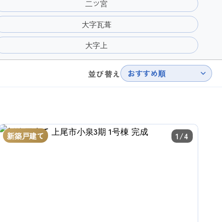
二ツ宮
大字瓦葺
大字上
おすすめ順
並び替え
新築戸建て
1/4