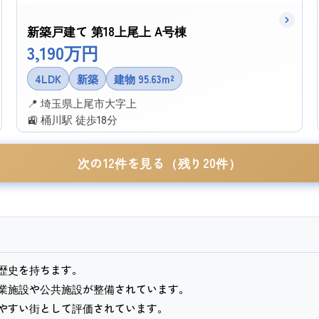
新築戸建て 第18上尾上 A号棟
3,190万円
4LDK
新築
建物 95.63m²
📍 埼玉県上尾市大字上
🚉 桶川駅 徒歩18分
✉ この物件に問い合わせる
次の12件を見る（残り20件）
歴史を持ちます。
業施設や公共施設が整備されています。
やすい街として評価されています。