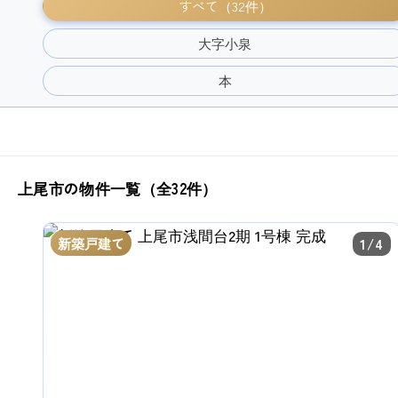
すべて（32件）
大字小泉
本
上尾市の物件一覧（全32件）
新築戸建て
1/4