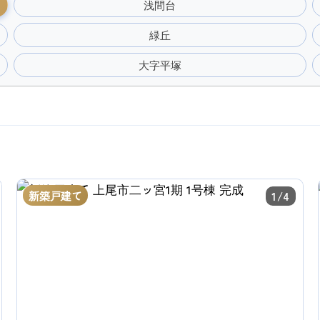
浅間台
緑丘
大字平塚
新築戸建て
1/4