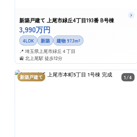
新築戸建て 上尾市緑丘4丁目193番 B号棟
3,990万円
4LDK
新築
建物 97.3m²
📍 埼玉県上尾市緑丘４丁目
🚉 北上尾駅 徒歩12分
✉ この物件に問い合わせる
新築戸建て
1/4