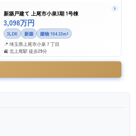
新築戸建て 上尾市小泉3期 1号棟
3,098万円
3LDK
新築
建物 104.33m²
📍 埼玉県上尾市小泉７丁目
🚉 北上尾駅 徒歩29分
✉ この物件に問い合わせる