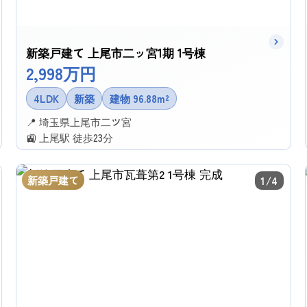
新築戸建て 上尾市二ッ宮1期 1号棟
2,998万円
4LDK
新築
建物 96.88m²
📍 埼玉県上尾市二ツ宮
🚉 上尾駅 徒歩23分
✉ この物件に問い合わせる
新築戸建て
1/4