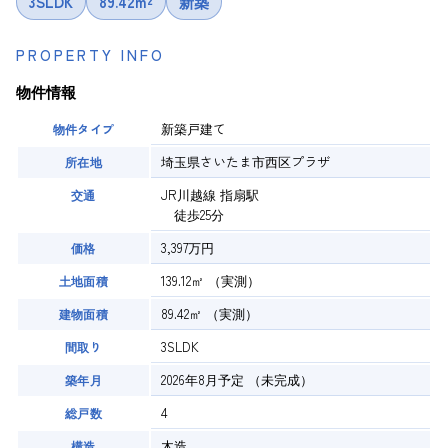
3SLDK
89.42m²
新築
PROPERTY INFO
物件情報
新築戸建て
物件タイプ
埼玉県さいたま市西区プラザ
所在地
JR川越線 指扇駅
交通
徒歩25分
3,397万円
価格
139.12㎡
（実測）
土地面積
89.42㎡
（実測）
建物面積
3SLDK
間取り
2026年8月予定
（未完成）
築年月
4
総戸数
木造
構造