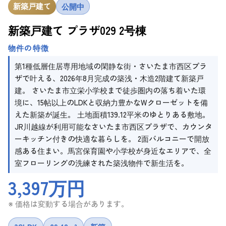
新築戸建て
公開中
新築戸建て プラザ029 2号棟
物件の特徴
第1種低層住居専用地域の閑静な街・さいたま市西区プラ
ザで叶える、2026年8月完成の築浅・木造2階建て新築戸
建。 さいたま市立栄小学校まで徒歩圏内の落ち着いた環
境に、15帖以上のLDKと収納力豊かなWクローゼットを備
えた新築が誕生。 土地面積139.12平米のゆとりある敷地。
JR川越線が利用可能なさいたま市西区プラザで、カウンタ
ーキッチン付きの快適な暮らしを。 2面バルコニーで開放
感ある住まい。馬宮保育園や小学校が身近なエリアで、全
室フローリングの洗練された築浅物件で新生活を。
3,397万円
※ 価格は変動する場合があります。