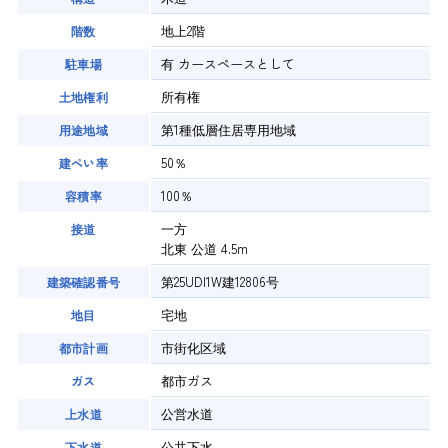
地上2階
階数
有
カースペースとして
駐車場
所有権
土地権利
第1種低層住居専用地域
用途地域
50％
建ぺい率
100％
容積率
一方
接道
北東 公道 4.5m
第25UDI1W建12806号
建築確認番号
宅地
地目
市街化区域
都市計画
都市ガス
ガス
公営水道
上水道
公共下水
下水道