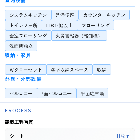
室内設備
システムキッチン
洗浄便座
カウンターキッチン
トイレ２ヶ所
LDK15帖以上
フローリング
全室フローリング
火災警報器（報知機）
洗面所独立
収納・家具
Ｗクローゼット
各室収納スペース
収納
外観・外部設備
バルコニー
2面バルコニー
平面駐車場
PROCESS
建築工程写真
11枚
シート
▼