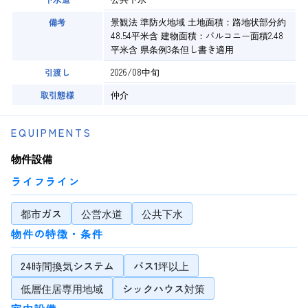
景観法 準防火地域 土地面積：路地状部分約
備考
48.54平米含 建物面積：バルコニー面積2.48
平米含 県条例3条但し書き適用
2026/08中旬
引渡し
仲介
取引態様
EQUIPMENTS
物件設備
ライフライン
都市ガス
公営水道
公共下水
物件の特徴・条件
24時間換気システム
バス1坪以上
低層住居専用地域
シックハウス対策