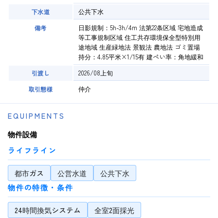
公共下水
下水道
日影規制：5h-3h/4m 法第22条区域 宅地造成
備考
等工事規制区域 住工共存環境保全型特別用
途地域 生産緑地法 景観法 農地法 ゴミ置場
持分：4.85平米×1/15有 建ぺい率：角地緩和
2026/08上旬
引渡し
仲介
取引態様
EQUIPMENTS
物件設備
ライフライン
都市ガス
公営水道
公共下水
物件の特徴・条件
24時間換気システム
全室2面採光