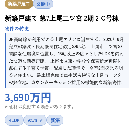
新築戸建て
公開中
新築戸建て 第7上尾二ツ宮 2期 2-C号棟
物件の特徴
JR高崎線が利用できる上尾エリアに誕生する、2026年8月
完成の築浅・長期優良住宅認定の邸宅。 上尾市二ツ宮の
閑静な住環境に位置し、15帖以上の広々としたLDKを備え
た快適な新築戸建。 上尾市立東小学校や保育所が近隣に
点在する子育て世帯に配慮した環境で、全室2面採光の明
るい住まい。 駐車場完備で車生活も快適な上尾市二ツ宮
の好立地、カウンターキッチン採用の機能的な新築物件。
3,690万円
※ 価格は変動する場合があります。
4LDK
93.78m²
新築