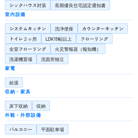
シックハウス対策
長期優良住宅認定通知書
室内設備
システムキッチン
洗浄便座
カウンターキッチン
トイレ２ヶ所
LDK15帖以上
フローリング
全室フローリング
火災警報器（報知機）
洗濯機置場
洗面所独立
家電
給湯
収納・家具
床下収納
収納
外観・外部設備
バルコニー
平面駐車場