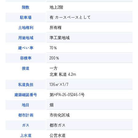
地上2階
階数
有
カースペースとして
駐車場
所有権
土地権利
準工業地域
用途地域
70％
建ぺい率
200％
容積率
一方
接道
北東 私道 4.2m
136㎡×1/7
私道負担
第HPA-26-05246-1号
建築確認番号
畑
地目
市街化区域
都市計画
都市ガス
ガス
公営水道
上水道