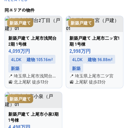
同エリアの物件
新築戸建て
新築戸建て
新築戸建て 上尾市浅間台
新築戸建て 上尾市二ッ宮1
2期 1号棟
期 1号棟
4,099万円
2,998万円
4LDK
建物 105.16m²
4LDK
建物 96.88m²
新築
新築
📍 埼玉県上尾市浅間台２
📍 埼玉県上尾市二ツ宮
丁目
🚉 北上尾駅 徒歩13分
🚉 上尾駅 徒歩23分
新築戸建て
新築戸建て 上尾市小泉3期
1号棟
4,498万円