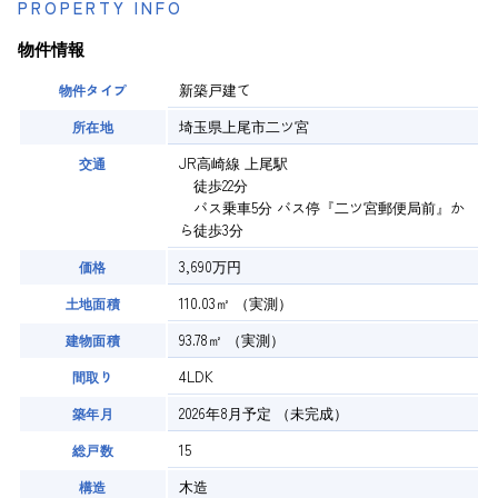
PROPERTY INFO
物件情報
新築戸建て
物件タイプ
埼玉県上尾市二ツ宮
所在地
JR高崎線 上尾駅
交通
徒歩22分
バス乗車5分 バス停『二ツ宮郵便局前』か
ら徒歩3分
3,690万円
価格
110.03㎡
（実測）
土地面積
93.78㎡
（実測）
建物面積
4LDK
間取り
2026年8月予定
（未完成）
築年月
15
総戸数
木造
構造