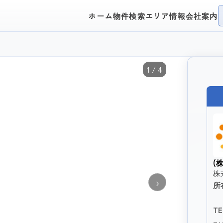
ホーム
物件検索
エリア情報
会社案内
1 / 4
(
株
›
所
TE