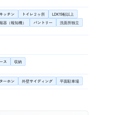
キッチン
トイレ２ヶ所
LDK15帖以上
報器（報知機）
パントリー
洗面所独立
ース
収納
ターホン
外壁サイディング
平面駐車場