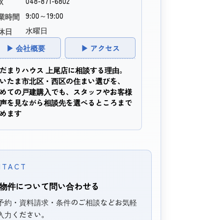
048-871-6802
X
9:00～19:00
業時間
水曜日
休日
▶ 会社概要
▶ アクセス
だまりハウス 上尾店に相談する理由。
いたま市北区・西区の住まい選びを、
めての戸建購入でも、スタッフやお客様
声を見ながら相談先を選べるところまで
めます
NTACT
物件について問い合わせる
予約・資料請求・条件のご相談などお気軽
入力ください。