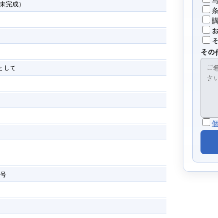
未完成）
その
として
1号