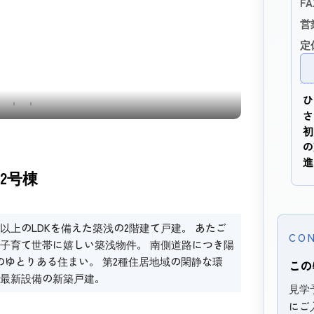
FA
営
定
ひ
外構
さ
初
の
進
 2号棟
以上のLDKを備えた築浅の2階建て戸建。 あたご
CO
子育て世帯に嬉しい築浅物件。 南側道路につき陽
のゆとりある住まい。 第2種住居地域の閑静な環
この
最新設備の新築戸建。
見学
にご