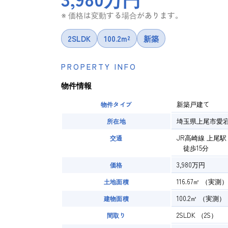
※ 価格は変動する場合があります。
2SLDK
100.2m²
新築
PROPERTY INFO
物件情報
新築戸建て
物件タイプ
埼玉県上尾市愛
所在地
JR高崎線 上尾駅
交通
徒歩15分
3,980万円
価格
116.67㎡
（実測）
土地面積
100.2㎡
（実測）
建物面積
2SLDK
（2S）
間取り