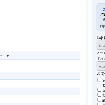
📍
お
お名
メー
宕２丁目
ずれ
お問