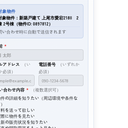
対象物件
対象物件：新築戸建て 上尾市愛宕218II 2
棟 2号棟（物件ID: 0897812）
問い合わせ時に自動で送信されます
前
*
ルアドレス
（い
電話番号
（いずれか
か必須）
必須）
い合わせ内容
*
（複数選択可）
物件の詳細を知りたい（周辺環境や条件な
ど）
資料を送って欲しい
実際に物件を見たい
最新の販売状況を知りたい
写真や間取図等をもっと見たい