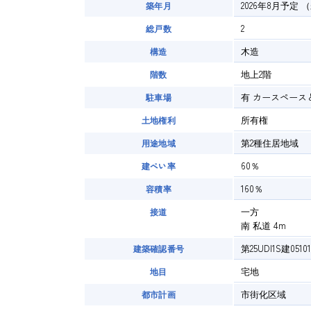
2026年8月予定
（
築年月
2
総戸数
木造
構造
地上2階
階数
有
カースペース
駐車場
所有権
土地権利
第2種住居地域
用途地域
60％
建ぺい率
160％
容積率
一方
接道
南 私道 4m
第25UDI1S建0510
建築確認番号
宅地
地目
市街化区域
都市計画