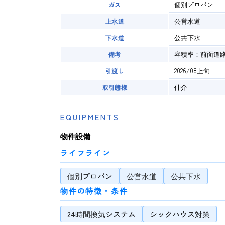
個別プロパン
ガス
公営水道
上水道
公共下水
下水道
容積率：前面道路
備考
2026/08上旬
引渡し
仲介
取引態様
EQUIPMENTS
物件設備
ライフライン
個別プロパン
公営水道
公共下水
物件の特徴・条件
24時間換気システム
シックハウス対策